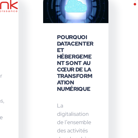
POURQUOI
DATACENTER
ET
HÉBERGEME
NT SONT AU
CŒUR DE LA
r
TRANSFORM
ATION
NUMÉRIQUE
s,
La
digitalisation
e
de l’ensemble
des activités