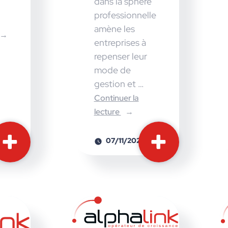
dans la sphère
l
professionnelle
amène les
entreprises à
repenser leur
mode de
gestion et …
Continuer la
lecture
07/11/2025