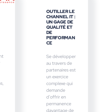
OUTILLER LE
CHANNEL IT :
UN GAGE DE
QUALITÉ ET
DE
PERFORMAN
CE
nt
Se développer
r
au travers de
partenaires est
un exercice
s,
complexe qui
demande
d’offrir en
permanence
davantage de