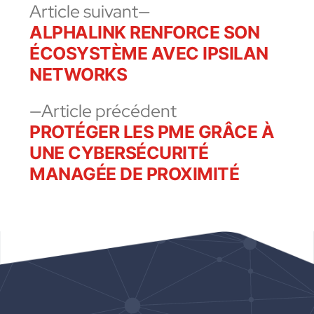
Article suivant
ALPHALINK RENFORCE SON
ÉCOSYSTÈME AVEC IPSILAN
NETWORKS
Article précédent
PROTÉGER LES PME GRÂCE À
UNE CYBERSÉCURITÉ
MANAGÉE DE PROXIMITÉ