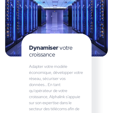
Dynamiser
votre
croissance
Adapter votre modèle
économique, développer votre
réseau, sécuriser vos
données… En tant
qu’opérateur de votre
croissance, Alphalink s’appuie
sur son expertise dans le
secteur des télécoms afin de