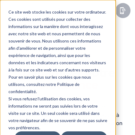
Ce site web stocke les cookies sur votre ordinateur.
Ces cookies sont utilisés pour collecter des
informations sur la manière dont vous interagissez
avec notre site web et nous permettent de nous
souvenir de vous. Nous utilisons ces informations
afin d'améliorer et de personnaliser votre
Notre métier
expérience de navigation, ainsi que pour les
données et les indicateurs concernant nos visiteurs
Dynamiser votre
à la fois sur ce site web et sur d'autres supports.
Pour en savoir plus sur les cookies que nous
croissance
utilisons, consultez notre Politique de
confidentialité.
Si vous refusez l'utilisation des cookies, vos
informations ne seront pas suivies lors de votre
Leader sur le marché indirect des
visite sur ce site. Un seul cookie sera utilisé dans
télécommunications, Alphalink propose à
votre navigateur afin de se souvenir de ne pas suivre
ses partenaires d’accompagner la transition
vos préférences.
numérique des entreprises grâce à ses