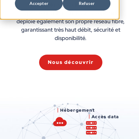
Accepter
Refuser
solutions Télécoms.
Opérateur d’infrastructures, Alphalink
déploie également son propre réseau fibre,
garantissant très haut débit, sécurité et
disponibilité.
Nous découvrir
Hébergement
Accès data