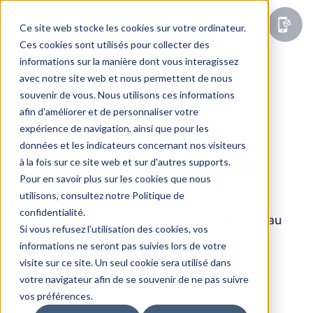
Ce site web stocke les cookies sur votre ordinateur.
Ces cookies sont utilisés pour collecter des
informations sur la manière dont vous interagissez
avec notre site web et nous permettent de nous
souvenir de vous. Nous utilisons ces informations
afin d'améliorer et de personnaliser votre
Nos solutions
expérience de navigation, ainsi que pour les
données et les indicateurs concernant nos visiteurs
Fibre Alpha
link
à la fois sur ce site web et sur d'autres supports.
Pour en savoir plus sur les cookies que nous
utilisons, consultez notre Politique de
confidentialité.
Fibre très haut débit déployée sur le réseau
Si vous refusez l'utilisation des cookies, vos
d’infrastructure 100% Alphalink pour
informations ne seront pas suivies lors de votre
accélérer la transition digitale des
visite sur ce site. Un seul cookie sera utilisé dans
entreprises.
votre navigateur afin de se souvenir de ne pas suivre
vos préférences.