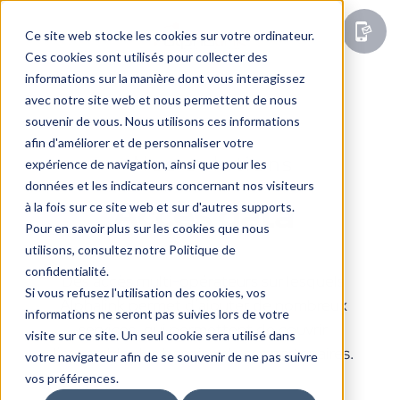
Ce site web stocke les cookies sur votre ordinateur.
Ces cookies sont utilisés pour collecter des
informations sur la manière dont vous interagissez
avec notre site web et nous permettent de nous
souvenir de vous. Nous utilisons ces informations
afin d'améliorer et de personnaliser votre
Nos solutions
expérience de navigation, ainsi que pour les
données et les indicateurs concernant nos visiteurs
Accès data
à la fois sur ce site web et sur d'autres supports.
Pour en savoir plus sur les cookies que nous
utilisons, consultez notre Politique de
confidentialité.
Des accès multi-opérateurs sur lesquels
Si vous refusez l'utilisation des cookies, vos
Alphalink permet d’ajouter de nombreux
informations ne seront pas suivies lors de votre
services, qui permettent de couvrir
visite sur ce site. Un seul cookie sera utilisé dans
l’ensemble des besoins de ses partenaires.
votre navigateur afin de se souvenir de ne pas suivre
vos préférences.